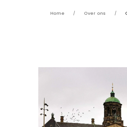
Home
/
Over ons
/